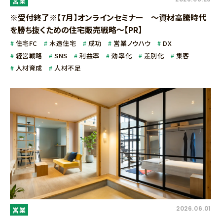
営業
※受付終了※【7月】オンラインセミナー ～資材高騰時代
を勝ち抜くための住宅販売戦略～【PR】
住宅FC
木造住宅
成功
営業ノウハウ
DX
経営戦略
SNS
利益率
効率化
差別化
集客
人材育成
人材不足
2026.06.01
営業