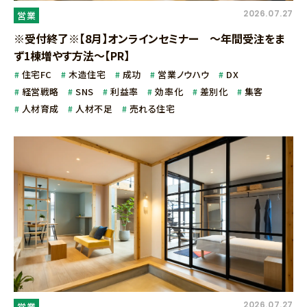
2026.07.27
営業
※受付終了※【8月】オンラインセミナー ～年間受注をま
ず1棟増やす方法～【PR】
住宅FC
木造住宅
成功
営業ノウハウ
DX
経営戦略
SNS
利益率
効率化
差別化
集客
人材育成
人材不足
売れる住宅
2026.07.27
営業