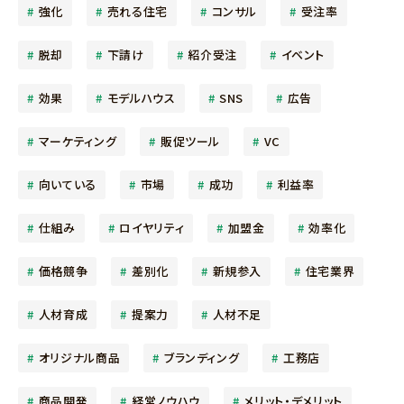
強化
売れる住宅
コンサル
受注率
脱却
下請け
紹介受注
イベント
効果
モデルハウス
SNS
広告
マーケティング
販促ツール
VC
向いている
市場
成功
利益率
仕組み
ロイヤリティ
加盟金
効率化
価格競争
差別化
新規参入
住宅業界
人材育成
提案力
人材不足
オリジナル商品
ブランディング
工務店
商品開発
経営ノウハウ
メリット・デメリット