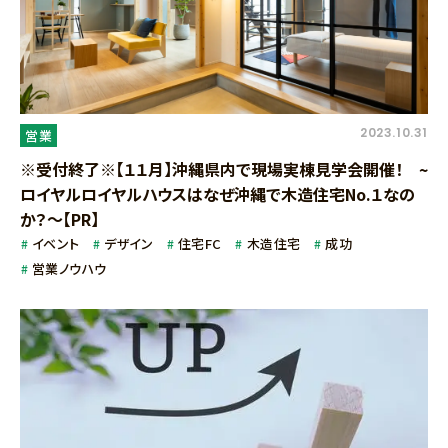
2023.10.31
営業
※受付終了※【１１月】沖縄県内で現場実棟見学会開催！ ~
ロイヤルロイヤルハウスはなぜ沖縄で木造住宅No.１なの
か？～【PR】
イベント
デザイン
住宅FC
木造住宅
成功
営業ノウハウ