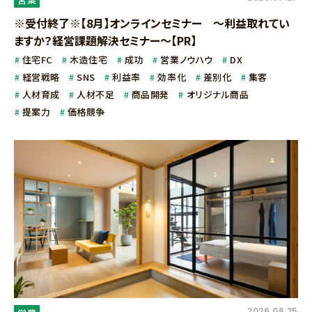
※受付終了※【8月】オンラインセミナー ～利益取れてい
ますか？経営課題解決セミナー～【PR】
住宅FC
木造住宅
成功
営業ノウハウ
DX
経営戦略
SNS
利益率
効率化
差別化
集客
人材育成
人材不足
商品開発
オリジナル商品
提案力
価格競争
2026.06.25