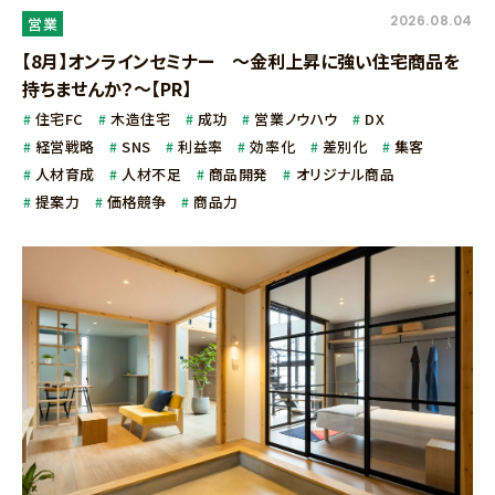
2026.08.04
営業
【8月】オンラインセミナー ～金利上昇に強い住宅商品を
持ちませんか？～【PR】
住宅FC
木造住宅
成功
営業ノウハウ
DX
経営戦略
SNS
利益率
効率化
差別化
集客
人材育成
人材不足
商品開発
オリジナル商品
提案力
価格競争
商品力