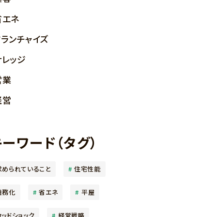
省エネ
フランチャイズ
ナレッジ
営業
経営
キーワード（タグ）
求められていること
住宅性能
義務化
省エネ
平屋
ウッドショック
経営戦略