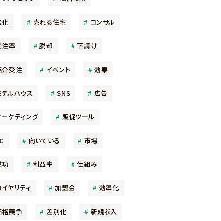
強化
売れる住宅
コンサル
受注率
脱却
下請け
紹介受注
イベント
効果
モデルハウス
SNS
広告
マーケティング
販促ツール
C
向いている
市場
成功
利益率
仕組み
ロイヤリティ
加盟金
効率化
価格競争
差別化
新規参入